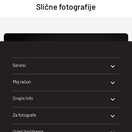
Slične fotografije
Servisi
Moj račun
Cropix info
Za fotografe
Zagreb, 29.05.2026
Josip Varvodic, novi predsjednik Hrvatskog olimpijskog
Uvjeti korištenja