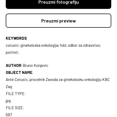
Preuzmi fotografiju
Preuzmi preview
KEYWORDS
corusic; ginekoloska onkologija; hdz; odbor za zdravstvo;
portret;
AUTHOR
:
Bruno Konjevic
OBJECT NAME
:
Ante Corusic, procelnik Zavoda za ginekolosku onkologiju KBC
Zag
FILE TYPE:
jpg
FILE SIZE:
597