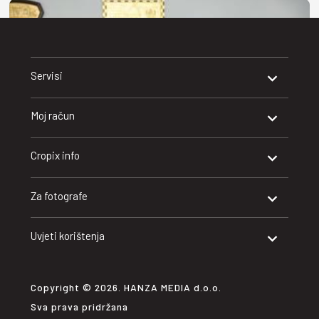
Servisi
Moj račun
Cropix info
Za fotografe
Split, 06.08.2026
Potpisivanje ugovora za izgradnju Centra za starije
Uvjeti korištenja
Split
Copyright © 2026. HANZA MEDIA d.o.o.
Sva prava pridržana