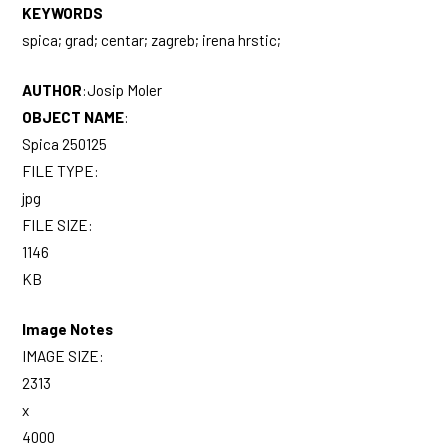
KEYWORDS
spica; grad; centar; zagreb; irena hrstic;
AUTHOR
:
Josip Moler
OBJECT NAME
:
Spica 250125
FILE TYPE:
jpg
FILE SIZE:
1146
KB
Image Notes
IMAGE SIZE:
2313
x
4000