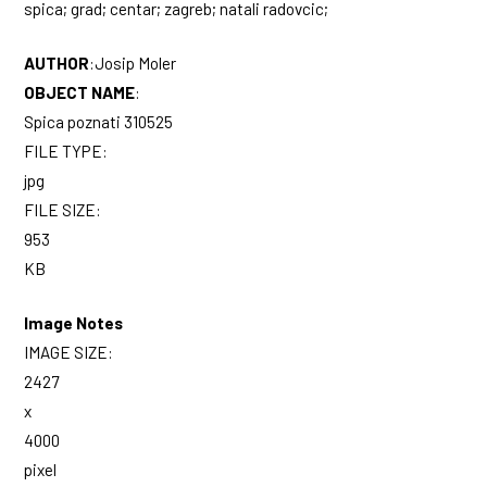
spica; grad; centar; zagreb; natali radovcic;
AUTHOR
:
Josip Moler
OBJECT NAME
:
Spica poznati 310525
FILE TYPE:
jpg
FILE SIZE:
953
KB
Image Notes
IMAGE SIZE:
2427
x
4000
pixel