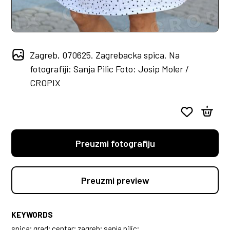
Zagreb, 070625. Zagrebacka spica. Na
fotografiji: Sanja Pilic Foto: Josip Moler /
CROPIX
Preuzmi fotografiju
Preuzmi preview
KEYWORDS
spica; grad; centar; zagreb; sanja pilic;