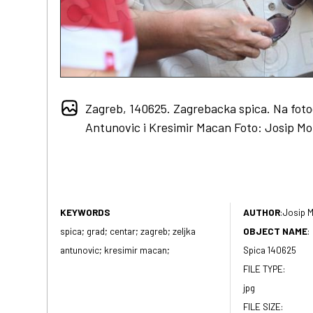
Zagreb, 140625. Zagrebacka spica. Na fotogr
Antunovic i Kresimir Macan Foto: Josip Mo
KEYWORDS
AUTHOR
:
Josip M
spica; grad; centar; zagreb; zeljka
OBJECT NAME
:
antunovic; kresimir macan;
Spica 140625
FILE TYPE:
jpg
FILE SIZE: