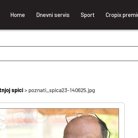
Home
Dnevni servis
Sport
Cropix prem
njoj spici
>
poznati_spica23-140625.jpg