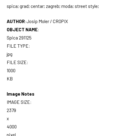
spica; grad; centar; zagreb; moda; street style;
AUTHOR
:
Josip Moler / CROPIX
OBJECT NAME
:
Spica 291125
FILE TYPE:
jpg
FILE SIZE:
1000
KB
Image Notes
IMAGE SIZE:
2379
x
4000
pixel