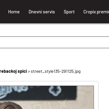
Home
Dnevni servis
Sport
Cropix prem
rebackoj spici
>
street_style135-291125.jpg