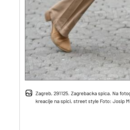
Zagreb, 291125. Zagrebacka spica. Na fotog
kreacije na spici, street style Foto: Josip 