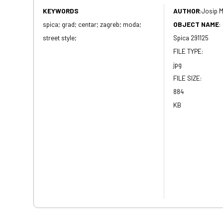
KEYWORDS
AUTHOR
:
Josip M
spica; grad; centar; zagreb; moda;
OBJECT NAME
:
street style;
Spica 291125
FILE TYPE:
jpg
FILE SIZE:
884
KB