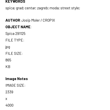
KEYWORDS
spica; grad; centar; zagreb; moda; street style;
AUTHOR
:
Josip Moler / CROPIX
OBJECT NAME
:
Spica 291125
FILE TYPE:
jpg
FILE SIZE:
865
KB
Image Notes
IMAGE SIZE:
2339
x
4000