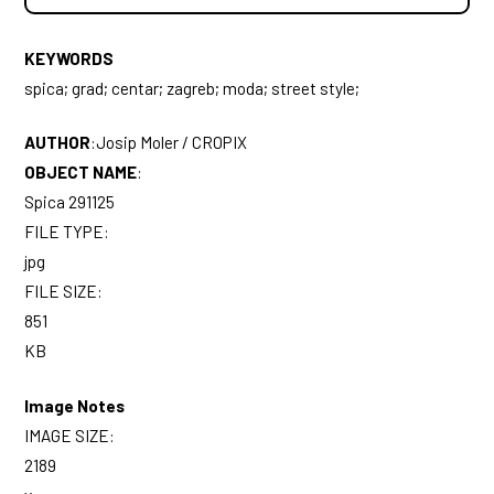
KEYWORDS
spica; grad; centar; zagreb; moda; street style;
AUTHOR
:
Josip Moler / CROPIX
OBJECT NAME
:
Spica 291125
FILE TYPE:
jpg
FILE SIZE:
851
KB
Image Notes
IMAGE SIZE:
2189