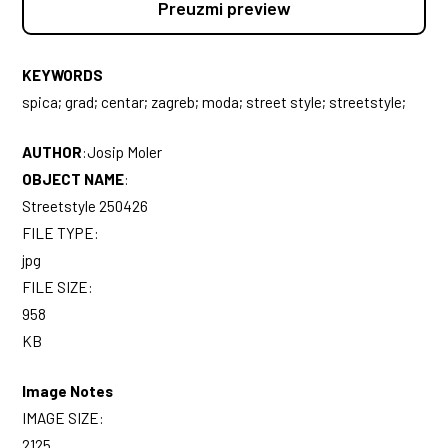
Preuzmi preview
KEYWORDS
spica; grad; centar; zagreb; moda; street style; streetstyle;
AUTHOR
:
Josip Moler
OBJECT NAME
:
Streetstyle 250426
FILE TYPE:
jpg
FILE SIZE:
958
KB
Image Notes
IMAGE SIZE:
2125