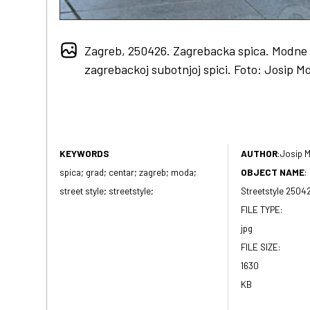
Zagreb, 250426. Zagrebacka spica. Modne 
zagrebackoj subotnjoj spici. Foto: Josip M
KEYWORDS
AUTHOR
:
Josip M
spica; grad; centar; zagreb; moda;
OBJECT NAME
:
street style; streetstyle;
Streetstyle 2504
FILE TYPE:
jpg
FILE SIZE:
1630
KB