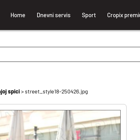
Home
Dnevni servis
Sport
Cropix prem
oj spici
>
street_style18-250426.jpg