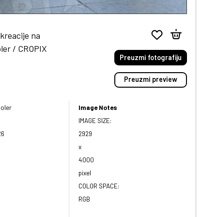
kreacije na
oler / CROPIX
Preuzmi fotografiju
Preuzmi preview
oler
Image Notes
IMAGE SIZE:
26
2929
x
4000
pixel
COLOR SPACE:
RGB