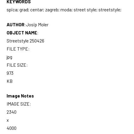
KEYWORDS
spica; grad; centar; zagreb; moda; street style; streetstyle;
AUTHOR
:
Josip Moler
OBJECT NAME
:
Streetstyle 250426
FILE TYPE:
jpg
FILE SIZE:
973
KB
Image Notes
IMAGE SIZE:
2340
x
4000