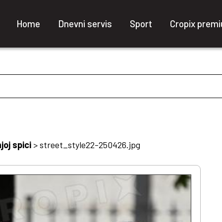
Home
Dnevni servis
Sport
Cropix prem
oj spici
>
street_style22-250426.jpg