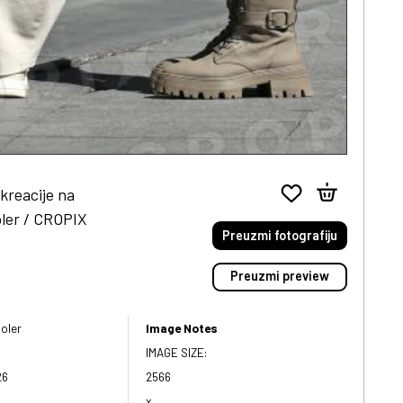
kreacije na
oler / CROPIX
Preuzmi fotografiju
Preuzmi preview
oler
Image Notes
IMAGE SIZE:
26
2566
x