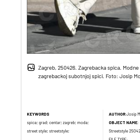
Zagreb, 250426. Zagrebacka spica. Modne 
zagrebackoj subotnjoj spici. Foto: Josip M
KEYWORDS
AUTHOR
:
Josip M
spica; grad; centar; zagreb; moda;
OBJECT NAME
:
street style; streetstyle;
Streetstyle 2504
FILE TYPE: