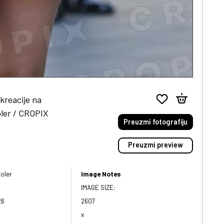
kreacije na
oler / CROPIX
Preuzmi fotografiju
Preuzmi preview
oler
Image Notes
IMAGE SIZE:
26
2607
x