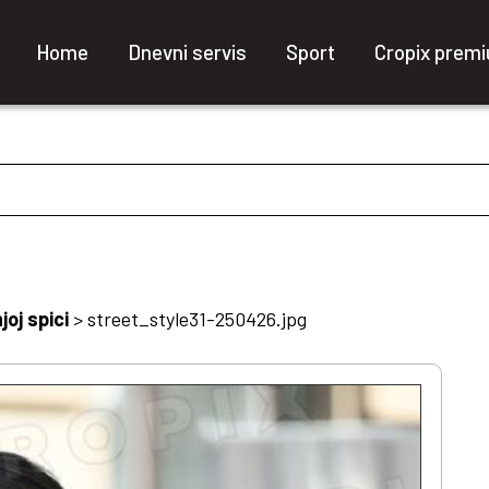
Home
Dnevni servis
Sport
Cropix prem
oj spici
>
street_style31-250426.jpg