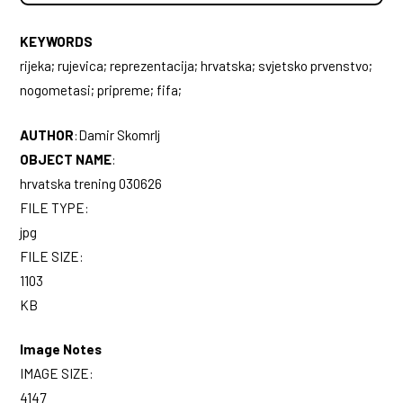
KEYWORDS
rijeka; rujevica; reprezentacija; hrvatska; svjetsko prvenstvo;
nogometasi; pripreme; fifa;
AUTHOR
:
Damir Skomrlj
OBJECT NAME
:
hrvatska trening 030626
FILE TYPE:
jpg
FILE SIZE:
1103
KB
Image Notes
IMAGE SIZE:
4147