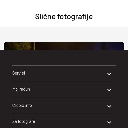
Slične fotografije
Servisi
Moj račun
Cropix info
Za fotografe
Rijeka, 08.08.2026