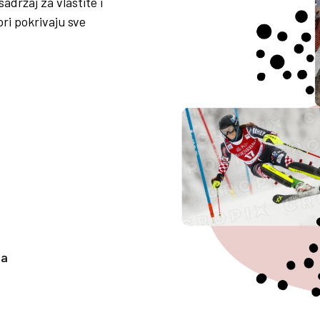
adržaj za vlastite i
ori pokrivaju sve
ha