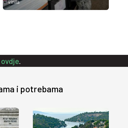
vinila
s
ovdje
.
jama i potrebama