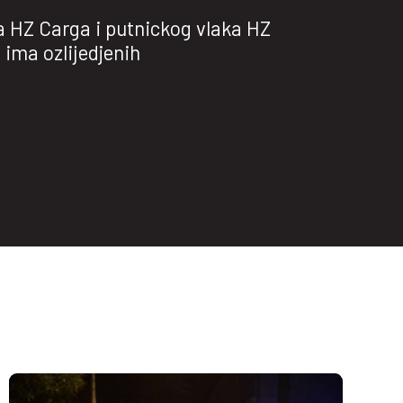
a HZ Carga i putnickog vlaka HZ
obatske grupe Krila Oluje na 31.
 ima ozlijedjenih