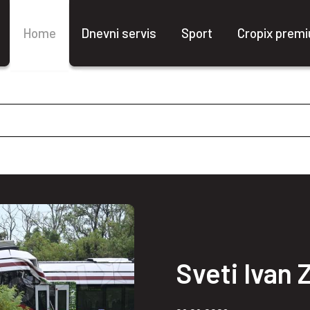
Home
Dnevni servis
Sport
Cropix prem
Sveti Ivan
Knin