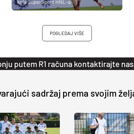
kola SuperSport HNL-a
POGLEDAJ VIŠE
pnju putem R1 računa kontaktirajte na
arajući sadržaj prema svojim žel