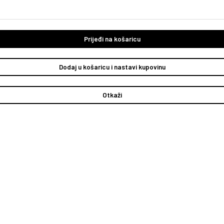
Prijeđi na košaricu
Dodaj u košaricu i nastavi kupovinu
Otkaži