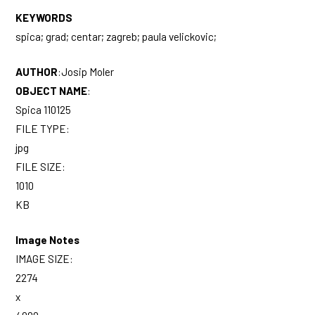
KEYWORDS
spica; grad; centar; zagreb; paula velickovic;
AUTHOR
:
Josip Moler
OBJECT NAME
:
Spica 110125
FILE TYPE:
jpg
FILE SIZE:
1010
KB
Image Notes
IMAGE SIZE:
2274
x