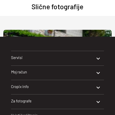
Slične fotografije
Servisi
Moj račun
Cropix info
Za fotografe
Dubrovnik, 09.08.2026
Popodnevna setnja uvalom Lapad