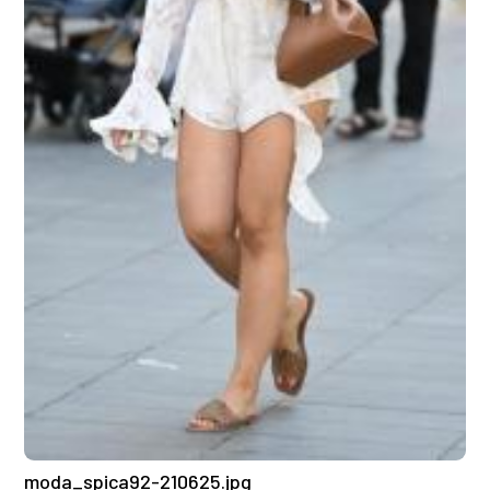
moda_spica92-210625.jpg