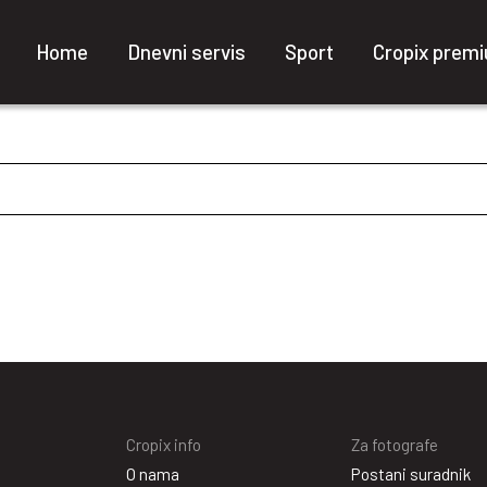
Home
Dnevni servis
Sport
Cropix prem
Cropix info
Za fotografe
O nama
Postani suradnik