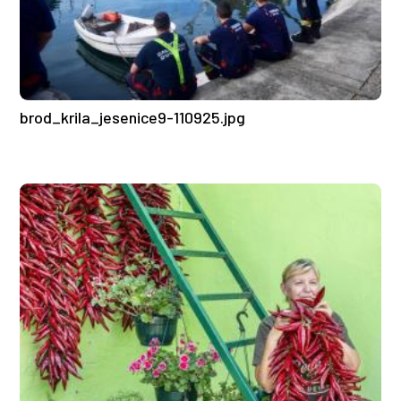
brod_krila_jesenice9-110925.jpg