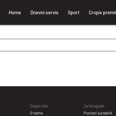
Home
Dnevni servis
Sport
Cropix prem
Cropix info
Za fotografe
O nama
Postani suradnik