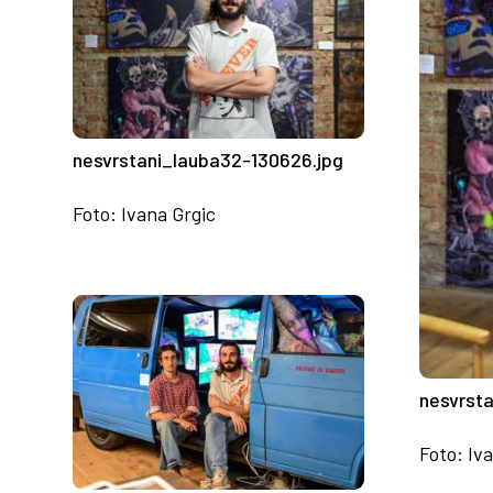
nesvrstani_lauba32-130626.jpg
Foto: Ivana Grgic
nesvrst
Foto: Iv