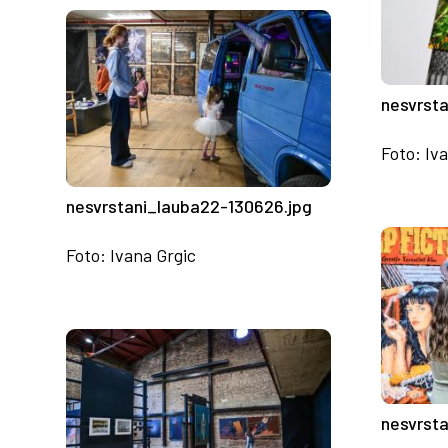
nesvrst
Foto: Iv
nesvrstani_lauba22-130626.jpg
Foto: Ivana Grgic
nesvrst