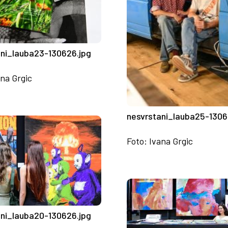
ani_lauba23-130626.jpg
ana Grgic
nesvrstani_lauba25-1306
Foto: Ivana Grgic
ani_lauba20-130626.jpg