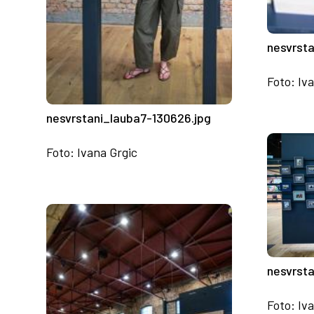
nesvrst
Foto: Iv
nesvrstani_lauba7-130626.jpg
Foto: Ivana Grgic
nesvrst
Foto: Iv