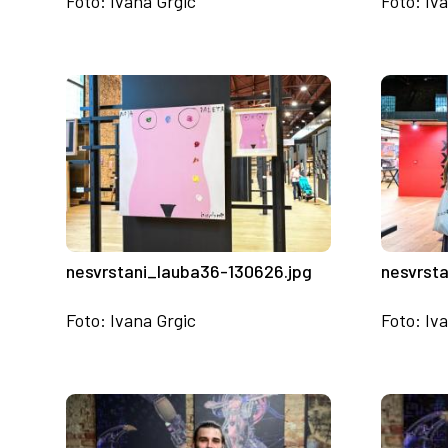
Foto: Ivana Grgic
Foto: Iv
nesvrstani_lauba36-130626.jpg
nesvrst
Foto: Ivana Grgic
Foto: Iv