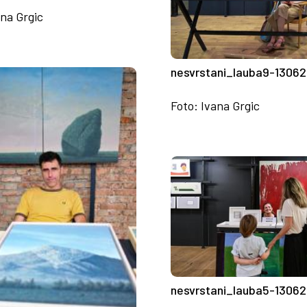
ana Grgic
nesvrstani_lauba9-13062
Foto: Ivana Grgic
nesvrstani_lauba5-13062