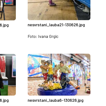
nesvrstani_lauba21-130626.jpg
6.jpg
Foto: Ivana Grgic
nesvrstani_lauba6-130626.jpg
6.jpg