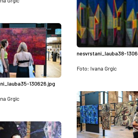
ana Grgic
nesvrstani_lauba38-1306
Foto: Ivana Grgic
ani_lauba35-130626.jpg
ana Grgic