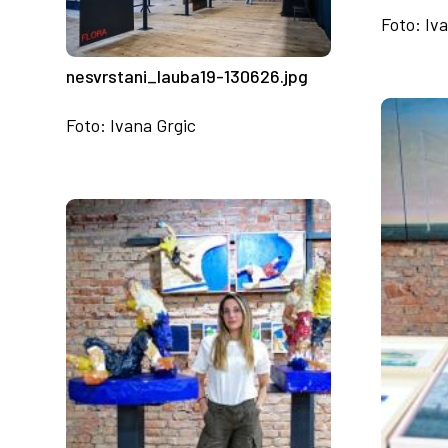
Foto: Iv
nesvrstani_lauba19-130626.jpg
Foto: Ivana Grgic