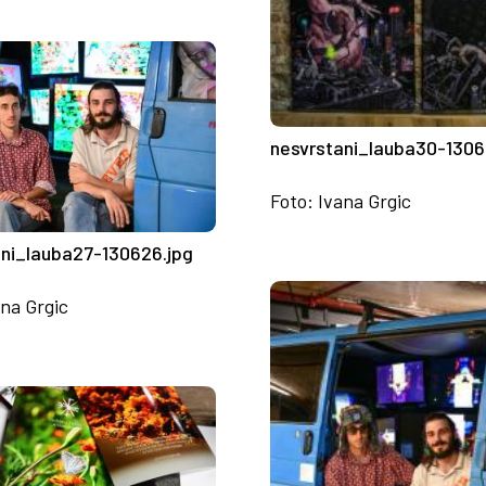
nesvrstani_lauba30-1306
Foto: Ivana Grgic
ani_lauba27-130626.jpg
ana Grgic