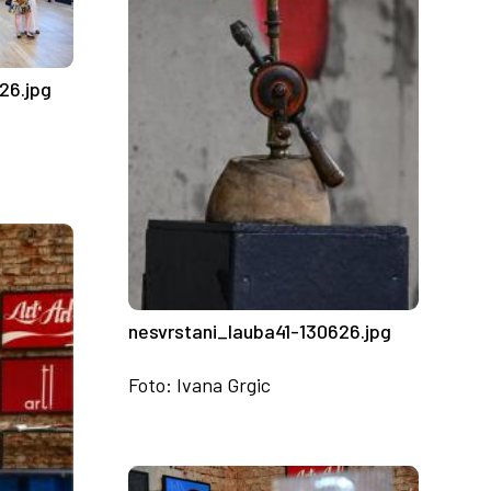
26.jpg
nesvrstani_lauba41-130626.jpg
Foto: Ivana Grgic