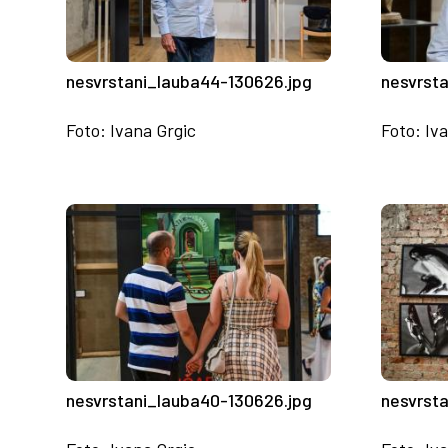
nesvrstani_lauba44-130626.jpg
nesvrst
Foto: Ivana Grgic
Foto: Iv
nesvrstani_lauba40-130626.jpg
nesvrst