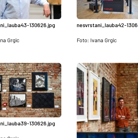
ani_lauba43-130626.jpg
nesvrstani_lauba42-1306
ana Grgic
Foto: Ivana Grgic
ani_lauba39-130626.jpg