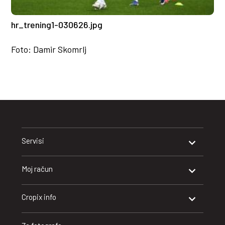
hr_trening1-030626.jpg
Foto: Damir Skomrlj
Servisi
Moj račun
Cropix info